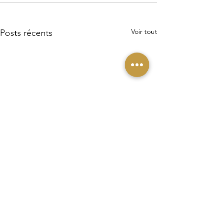
Voir tout
Posts récents
Copie de Le
Le Transgenerat
Transgenerationnel
expliquée par la