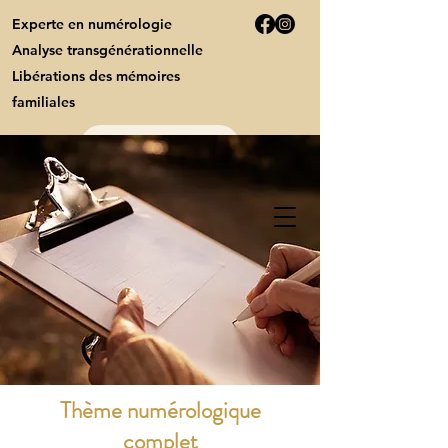
Experte en numérologie
Analyse transgénérationnelle
Libérations des mémoires
familiales
Contact
Syl'Numérologie
Prospérité
Thème numérologique
complet