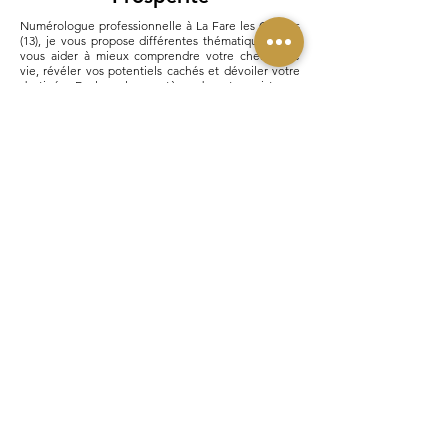
Numérologue professionnelle à La Fare les Oliviers
(13), je vous propose différentes thématiques pour
vous aider à mieux comprendre votre chemin de
vie, révéler vos potentiels cachés et dévoiler votre
destinée. Explorez les mystères de votre existence
grâce à la numérologie, une analyse des chiffres
importants de votre vie.
Prendre RDV
Services
Chemi
n de vie
Anné
e personnelle
Thème de la
personnalité
Thème st
andard
Thème
complet
Thème po
ur enfant
Thème
spécial couple
Libération des mémoires familiales